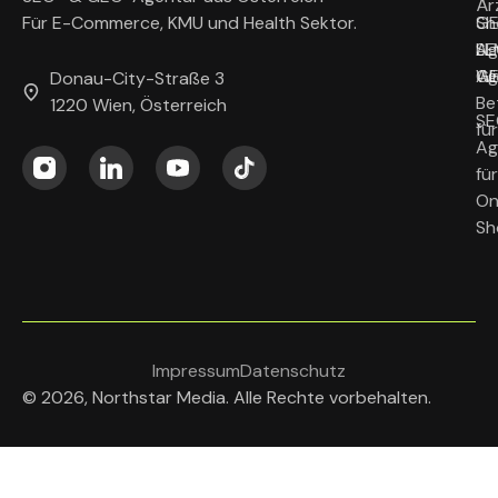
Är
G
Sh
Für E-Commerce, KMU und Health Sektor.
Ag
LL
SE
Wi
G
Ag
Donau-City-Straße 3
Be
1220 Wien, Österreich
SE
fü
Ag
für
On
Sh
Impressum
Datenschutz
© 2026, Northstar Media. Alle Rechte vorbehalten.