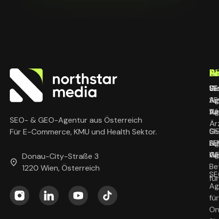
L
B
P
A
SE
SE
Wo
Gl
Ag
Ag
SE
Wi
für
Ag
SEO- & GEO-Agentur aus Österreich
Är
G
Sh
Für E-Commerce, KMU und Health Sektor.
Ag
LL
SE
Wi
G
Ag
Donau-City-Straße 3
Be
1220 Wien, Österreich
SE
fü
Ag
für
On