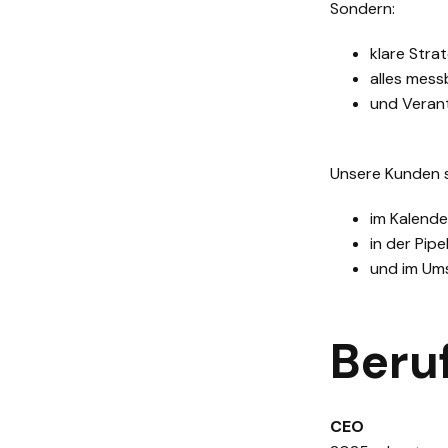
Sondern:
klare Stra
alles mes
und Veran
Unsere Kunden s
im Kalende
in der Pipe
und im Um
Beru
CEO