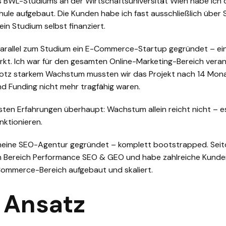
BWL-Studiums an der Wirtschaftsuniversität Wien habe ich
hule aufgebaut. Die Kunden habe ich fast ausschließlich übe
in Studium selbst finanziert.
parallel zum Studium ein E-Commerce-Startup gegründet – e
kt. Ich war für den gesamten Online-Marketing-Bereich veran
Trotz starkem Wachstum mussten wir das Projekt nach 14 Monat
nd Funding nicht mehr tragfähig waren.
gsten Erfahrungen überhaupt: Wachstum allein reicht nicht – 
unktionieren.
meine SEO-Agentur gegründet – komplett bootstrapped. Seit
im Bereich Performance SEO & GEO und habe zahlreiche Kunde
ommerce-Bereich aufgebaut und skaliert.
 Ansatz