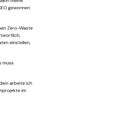
 dann meine
r SEO gewonnen
inen Zero-Waste
twortlich,
en einstellen,
es muss
dem arbeite ich
nprojekte im