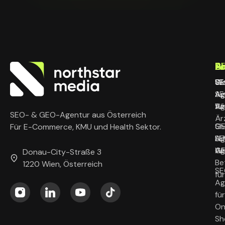
L
B
P
A
SE
SE
Wo
Gl
Ag
Ag
SE
Wi
für
Ag
SEO- & GEO-Agentur aus Österreich
Är
G
Sh
Für E-Commerce, KMU und Health Sektor.
Ag
LL
SE
Wi
G
Ag
Donau-City-Straße 3
Be
1220 Wien, Österreich
SE
fü
Ag
für
On
Sh