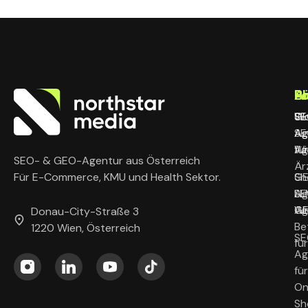
L
B
P
A
SE
SE
Wo
Gl
Ag
Ag
SE
Wi
für
Ag
SEO- & GEO-Agentur aus Österreich
Är
G
Sh
Für E-Commerce, KMU und Health Sektor.
Ag
LL
SE
Wi
G
Ag
Donau-City-Straße 3
Be
1220 Wien, Österreich
SE
fü
Ag
für
On
Sh