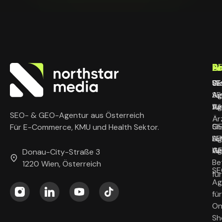
L
B
P
A
SE
SE
Wo
Gl
Ag
Ag
SE
Wi
für
Ag
SEO- & GEO-Agentur aus Österreich
Är
G
Sh
Für E-Commerce, KMU und Health Sektor.
Ag
LL
SE
Wi
G
Ag
Donau-City-Straße 3
Be
1220 Wien, Österreich
SE
fü
Ag
für
On
Sh