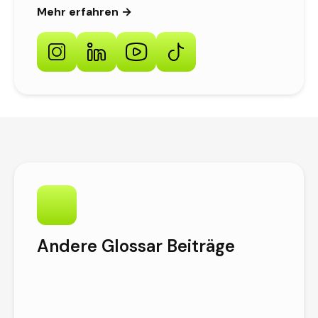
Mehr erfahren →
Was
ist
die
Andere Glossar Beiträge
Würfe
Funkti
bei
Googl