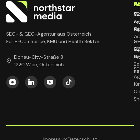
L
B
P
A
SE
SE
Wo
Gl
Ag
Ag
SE
Wi
für
Ag
SEO- & GEO-Agentur aus Österreich
Är
G
Sh
Für E-Commerce, KMU und Health Sektor.
Ag
LL
SE
Wi
G
Ag
Donau-City-Straße 3
Be
1220 Wien, Österreich
SE
fü
Ag
für
On
Sh
Impressum
Datenschutz