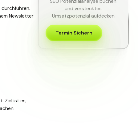
SEO Potenzialanalyse buchen
 durchführen.
und verstecktes
Umsatzpotenzial aufdecken
inem Newsletter
Termin Sichern
 Ziel ist es,
achen.