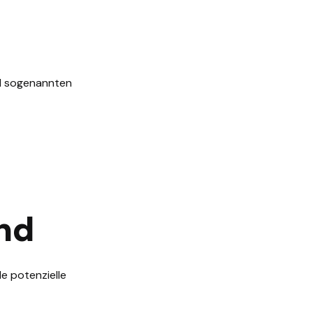
nd sogenannten
nd
le potenzielle