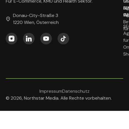
G
Sh
Für E-Commerce, KMU und Health Sektor.
Ag
LL
SE
Wi
G
Ag
Donau-City-Straße 3
Be
1220 Wien, Österreich
SE
fü
Ag
für
On
Sh
Impressum
Datenschutz
© 2026, Northstar Media. Alle Rechte vorbehalten.